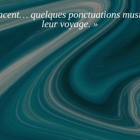
facent… quelques ponctuations mus
leur voyage. »