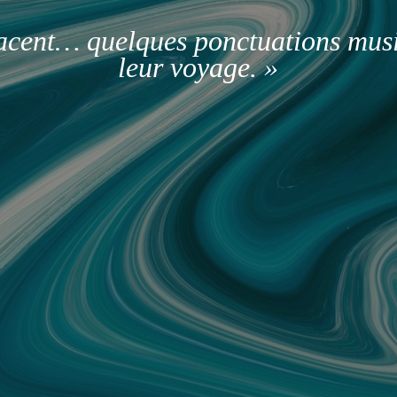
facent… quelques ponctuations mus
leur voyage. »