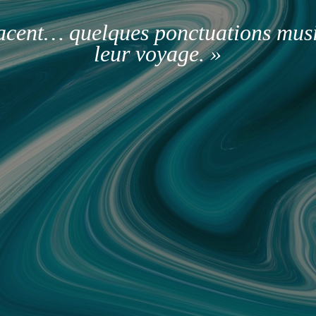
facent… quelques ponctuations mus
leur voyage. »