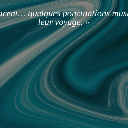
facent… quelques ponctuations mus
leur voyage. »