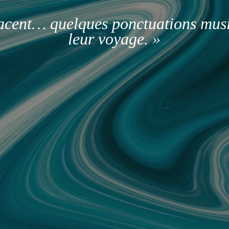
facent… quelques ponctuations mus
leur voyage. »