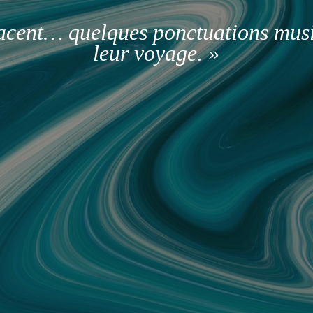
facent… quelques ponctuations mus
leur voyage. »