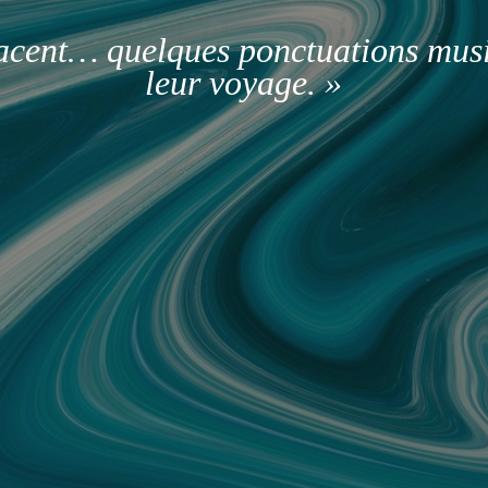
facent… quelques ponctuations mus
leur voyage. »