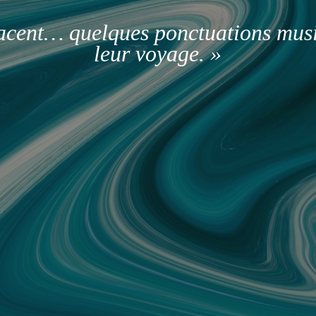
facent… quelques ponctuations mus
leur voyage. »