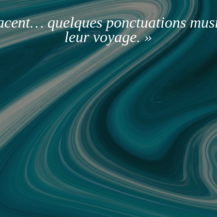
facent… quelques ponctuations mus
leur voyage. »