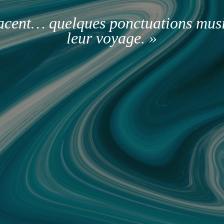
facent… quelques ponctuations mus
leur voyage. »